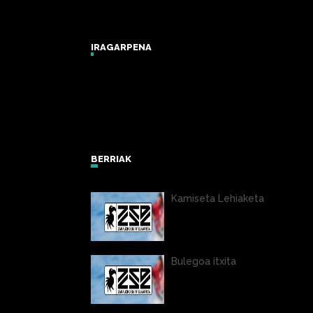
IRAGARPENA
Zarautz Surf Report and Forecast
BERRIAK
Kamiseta Lehiaketa
Bulegoa itxita