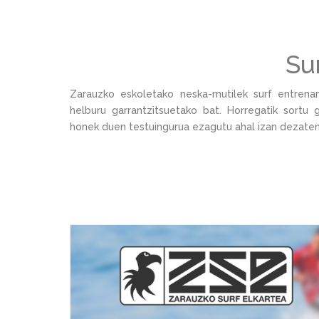
Su
Zarauzko eskoletako neska-mutilek surf entren
helburu garrantzitsuetako bat. Horregatik sortu 
honek duen testuingurua ezagutu ahal izan dezaten.