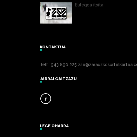
Bulegoa itxita
KONTAKTUA
Telf.: 943 890 225 zse@zarauzkosurfelkartea.
JARRAI GAITZAZU
LEGE OHARRA