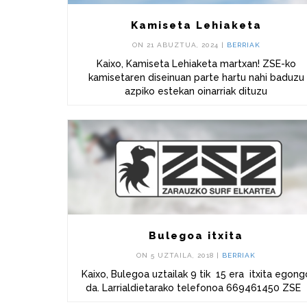
Kamiseta Lehiaketa
ON 21 ABUZTUA, 2024 |
BERRIAK
Kaixo, Kamiseta Lehiaketa martxan! ZSE-ko
kamisetaren diseinuan parte hartu nahi baduzu
azpiko estekan oinarriak dituzu
Bulegoa itxita
ON 5 UZTAILA, 2018 |
BERRIAK
Kaixo, Bulegoa uztailak 9 tik 15 era itxita egong
da. Larrialdietarako telefonoa 669461450 ZSE