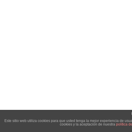
Este sitio web utiliza cookies para que usted tenga la mejor experiencia de u
cookies y la aceptación de nuestra
política d