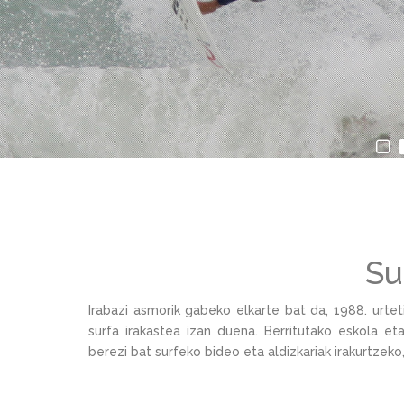
Su
Irabazi asmorik gabeko elkarte bat da, 1988. urtet
surfa irakastea izan duena. Berritutako eskola eta
berezi bat surfeko bideo eta aldizkariak irakurtzeko