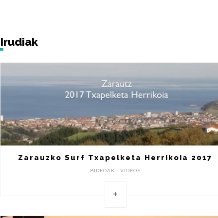
Irudiak
Zarauzko Surf Txapelketa Herrikoia 2017
BIDEOAK , VIDEOS
+