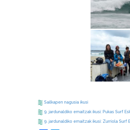
Sailkapen nagusia ikusi
9. jardunaldiko emaitzak ikusi: Pukas Surf Es
9. jardunaldiko emaitzak ikusi: Zurriola Surf 