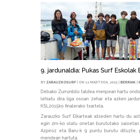
9. jardunaldia: Pukas Surf Eskolak
BY
ZARAUZKOSURF
| ON 12 MARTXOA, 2015 |
BERRIAK
|
Debako Zurrunbilo taldea menpean hartu ondore
lehiatu dira liga osoan zehar eta azken jardu
KSL2015ko finalerako txartela.
Zarauzko Surf Elkarteak atseden hartu du ast
egin 2m-ko olatu onetan burututako saioetan.
Azpiroz eta Baru-k 9 puntu burutu dituzte, 
mendean hartuta.