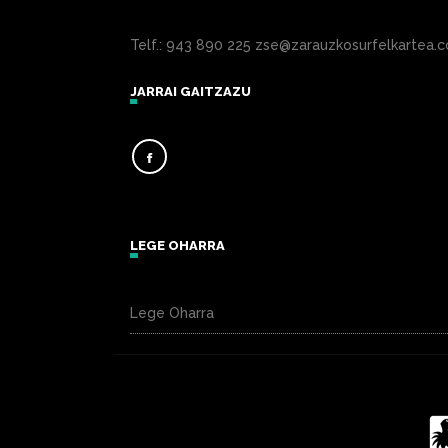
Telf.: 943 890 225 zse@zarauzkosurfelkartea.
JARRAI GAITZAZU
LEGE OHARRA
Lege Oharra