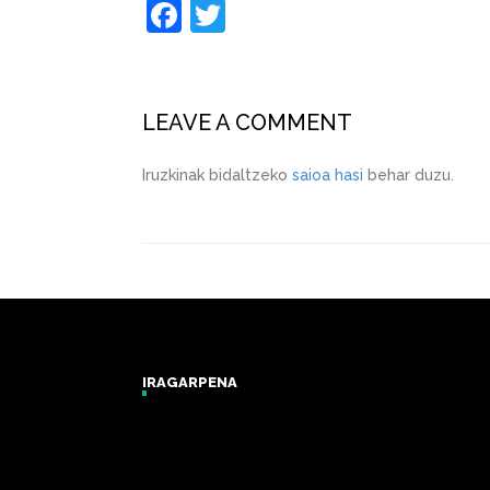
Facebook
Twitter
LEAVE A COMMENT
Iruzkinak bidaltzeko
saioa hasi
behar duzu.
IRAGARPENA
Zarautz Surf Report and Forecast