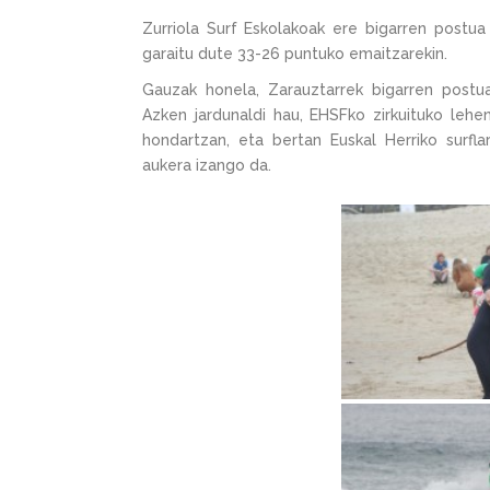
Zurriola Surf Eskolakoak ere bigarren postua 
garaitu dute 33-26 puntuko emaitzarekin.
Gauzak honela, Zarauztarrek bigarren postua
Azken jardunaldi hau, EHSFko zirkuituko lehe
hondartzan, eta bertan Euskal Herriko surfl
aukera izango da.