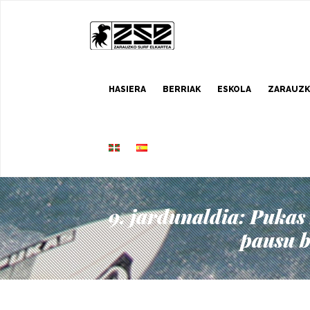
HASIERA
BERRIAK
ESKOLA
ZARAUZK
9. jardunaldia: Pukas
pausu b