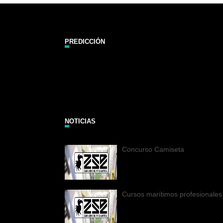
PREDICCIÓN
Zarautz Surf Report and Forecast
NOTICIAS
Concurso Camiseta
Cursos marítimos profesionales