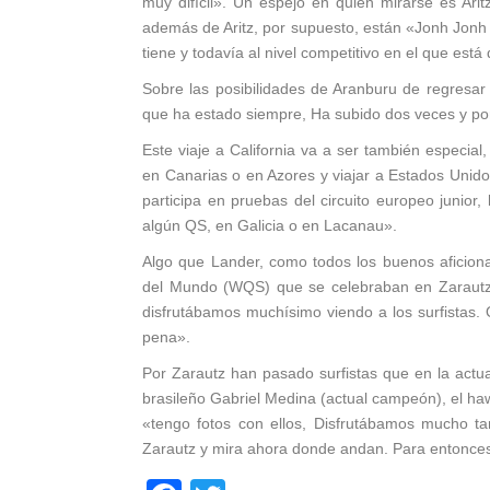
muy difícil». Un espejo en quien mirarse es Ari
además de Aritz, por supuesto, están «Jonh Jonh 
tiene y todavía al nivel competitivo en el que está 
Sobre las posibilidades de Aranburu de regresar 
que ha estado siempre, Ha subido dos veces y porq
Este viaje a California va a ser también especia
en Canarias o en Azores y viajar a Estados Unido
participa en pruebas del circuito europeo junior
algún QS, en Galicia o en Lacanau».
Algo que Lander, como todos los buenos aficio
del Mundo (WQS) que se celebraban en Zarautz,
disfrutábamos muchísimo viendo a los surfistas.
pena».
Por Zarautz han pasado surfistas que en la actu
brasileño Gabriel Medina (actual campeón), el h
«tengo fotos con ellos, Disfrutábamos mucho t
Zarautz y mira ahora donde andan. Para entonce