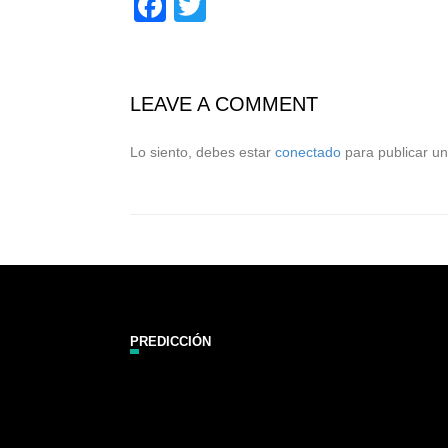
Facebook
Twitter
LEAVE A COMMENT
Lo siento, debes estar
conectado
para publicar un
PREDICCIÓN
Zarautz Surf Report and Forecast