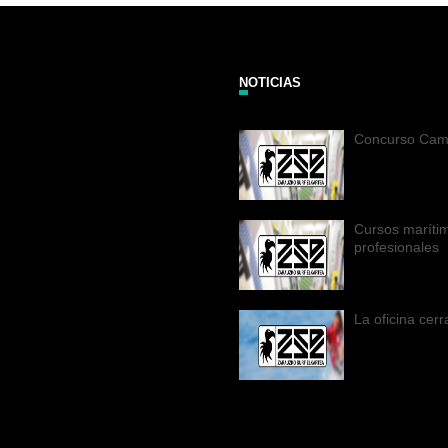
NOTICIAS
Concurso Cam
Cursos maríti
profesionales
La oficina cer