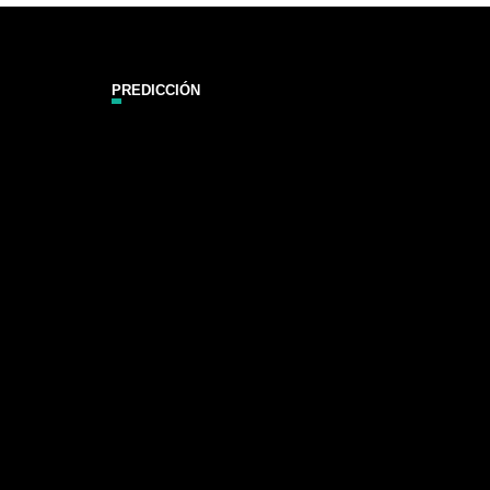
PREDICCIÓN
Zarautz Surf Report and Forecast