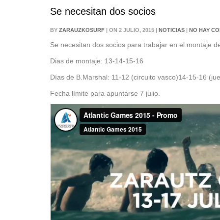
Se necesitan dos socios
BY
ZARAUZKOSURF
| ON 2 JULIO, 2015 |
NOTICIAS
|
NO HAY C
Se necesitan dos socios para trabajar en el montaje de 
Dias de montaje: 13-14-15-16
Días de B.Marshal: 11-12 (circuito vasco)14-15-16 (jue
Fecha límite para apuntarse 7 julio.