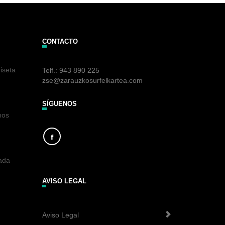
CONTACTO
iseta
Telf.: 943 890 225
zse@zarauzkosurfelkartea.com
SÍGUENOS
mos
rada
AVISO LEGAL
Aviso Legal