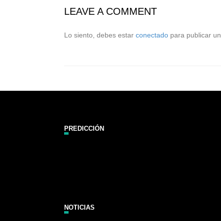
LEAVE A COMMENT
Lo siento, debes estar
conectado
para publicar un
PREDICCIÓN
Zarautz Surf Report and Forecast
NOTICIAS