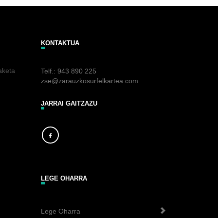
KONTAKTUA
aketa
Telf.: 943 890 225
zse@zarauzkosurfelkartea.com
JARRAI GAITZAZU
LEGE OHARRA
Lege Oharra