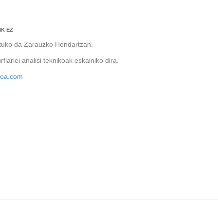
IK EZ
uko da Zarauzko Hondartzan.
ariei analisi teknikoak eskainiko dira.
ioa.com