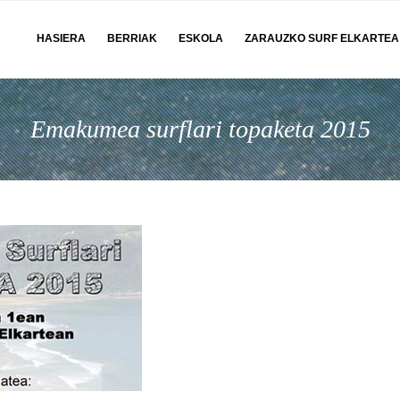
HASIERA
BERRIAK
ESKOLA
ZARAUZKO SURF ELKARTEA
Emakumea surflari topaketa 2015