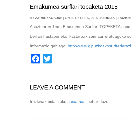
Emakumea surflari topaketa 2015
BY
ZARAUZKOSURF
| ON 30 UZTAILA, 2015 |
BERRIAK
|
IRUZKIN
Abuztuaren 1ean Emakumea Surflari TOPAKETA ospat
Bertan hastapeneko ikastaroak zein aurreratuagoko surfl
Informazio gehiago:
http://www.gipuzkoakosurffederaz
Facebook
Twitter
LEAVE A COMMENT
Iruzkinak bidaltzeko
saioa hasi
behar duzu.