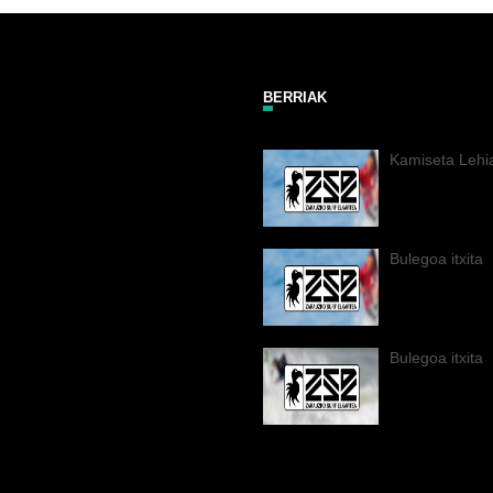
BERRIAK
Kamiseta Lehi
Bulegoa itxita
Bulegoa itxita