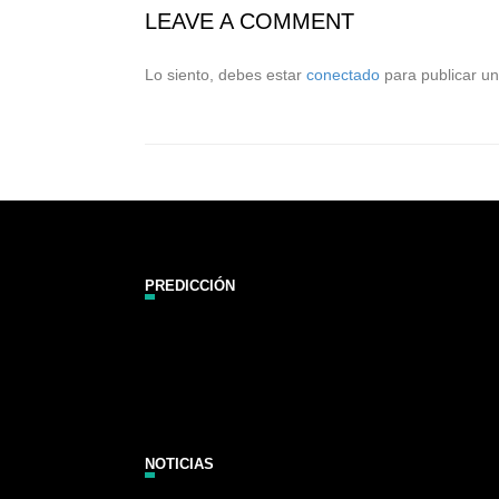
LEAVE A COMMENT
Lo siento, debes estar
conectado
para publicar un
PREDICCIÓN
Zarautz Surf Report and Forecast
NOTICIAS